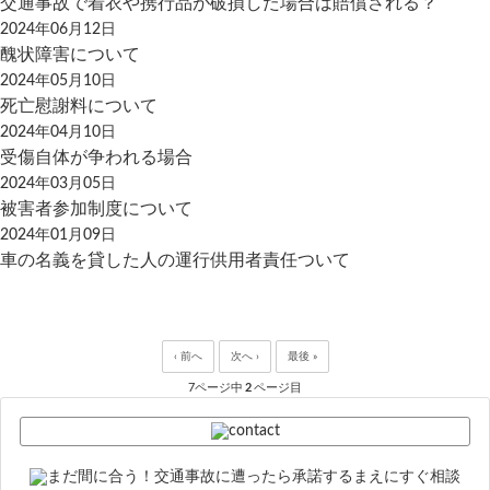
交通事故で着衣や携行品が破損した場合は賠償される？
2024年06月12日
醜状障害について
2024年05月10日
死亡慰謝料について
2024年04月10日
受傷自体が争われる場合
2024年03月05日
被害者参加制度について
2024年01月09日
車の名義を貸した人の運行供用者責任ついて
‹ 前へ
次へ ›
最後 »
7ページ中
2
ページ目