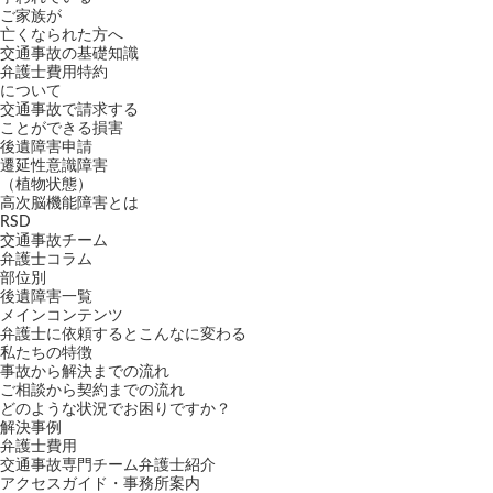
ご家族が
亡くなられた方へ
交通事故の基礎知識
弁護士費用特約
について
交通事故で請求する
ことができる損害
後遺障害申請
遷延性意識障害
（植物状態）
高次脳機能障害とは
RSD
交通事故チーム
弁護士コラム
部位別
後遺障害一覧
メインコンテンツ
弁護士に依頼するとこんなに変わる
私たちの特徴
事故から解決までの流れ
ご相談から契約までの流れ
どのような状況でお困りですか？
解決事例
弁護士費用
交通事故専門チーム弁護士紹介
アクセスガイド・事務所案内