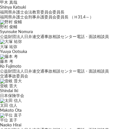
甲木 真哉
Shinya Katsuki
福岡県弁護士会法教育委員会委員長
福岡県弁護士会刑事弁護委員会委員長 （Ｈ31.4～）
野村 俊輔
Syunsuke Nomura
公益財団法人日弁連交通事故相談センター電話・面談相談員
大塚 祐弥
Yuuya Ootsuka
藤本 考
Ko Fujimoto
公益財団法人日弁連交通事故相談センター電話・面談相談員
交通事故委員会
壹岐 晋大
Shindai Iki
日本保険学会
太田 信人
Makoto Ota
平位 直子
Naoko Hirai