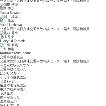
公益財団法人日弁連交通事故相談センター電話・面談相談員
澤田 優花
Yuuka Sawada
浦川 雄基
Yuuki Urakawa
公益財団法人日弁連交通事故相談センター電話・面談相談員
是枝 秀幸
Hideyuki Koreeda
三留 和剛
Kazutaka Mitsudome
交通事故委員会
公益財団法人日弁連交通事故相談センター電話・面談相談員
今どんな状況ですか？
交通事故に遭った
ばかりの方へ
そろそろ症状固定
と言われた
後遺障害等級認定
申請の結果が出た
示談金の
提示があった
過失割合が
争われている