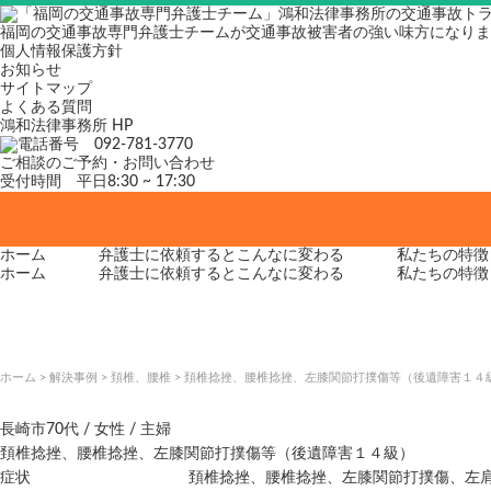
福岡の交通事故専門弁護士チームが交通事故被害者の強い味方になりま
個人情報保護方針
お知らせ
サイトマップ
よくある質問
鴻和法律事務所 HP
ご相談のご予約・お問い合わせ
受付時間 平日8:30 ~ 17:30
ホーム
弁護士に依頼すると
こんなに変わる
私たちの特徴
ホーム
弁護士に依頼すると
こんなに変わる
私たちの特徴
ホーム
>
解決事例
>
頚椎、腰椎
>
頚椎捻挫、腰椎捻挫、左膝関節打撲傷等（後遺障害１４
長崎市
70代 / 女性 / 主婦
頚椎捻挫、腰椎捻挫、左膝関節打撲傷等（後遺障害１４級）
症状
頚椎捻挫、腰椎捻挫、左膝関節打撲傷、左