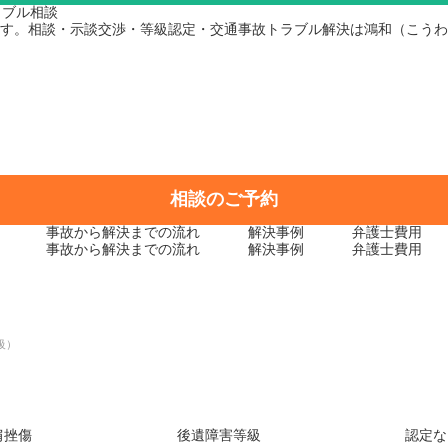
す。相談・示談交渉・等級認定・交通事故トラブル解決は鴻和（こうわ
相談のご予約
事故から
解決までの流れ
解決事例
弁護士費用
事故から
解決までの流れ
解決事例
弁護士費用
解決事例
級）
肩挫傷
後遺障害等級
認定な